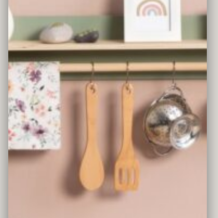
SPIELKÜCHE MAGNOLIA
Farbe
salbei/natur
Material
Holz, Schichtholz, MDF, Acrylglas
Lieferumfang
ohne Dekoration
Altersempfehlung
ab 3 Jahren