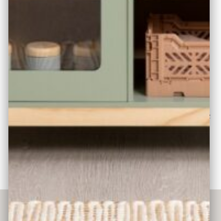
gefördert und bringen den kleinen Küchenchefs jede
Menge Spaß. Absolutes Highlight ist das Hängeregal –
welches auch noch verwendet werden kann, wenn die
Spielküche nicht mehr im Gebrauch ist. Für zusätzlichen
Stauraum kann diese Spielküche mit dem Kühlschrank
„Ficus“ perfekt erweitert werden.
Ausstattung und Produkteigenschaften:
Moderne Spielküche aus Holz; Gaskochfeld mit 2
„Flammen“; Herd inkl. Backblech und Klick-Geräuschen; 2
große Staufächer; moderne Spüle mit Wasserhahn;
separates Hängeregal (Wandbefestigung) zur
individuellen Gestaltung z.B. für Kochutensilien/Deko; 5
Metallhaken