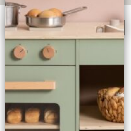
Hier Kaufen!
ÜBER DAS PRODUKT
Modern, kompakt und außergewöhnlich ist diese süße
Kinderküche im skandinavischen Stil. Mit sanften Farben
und natürlichen Holztönen sieht sie in jedem Raum gut
aus – egal ob in der Küche, im Wohnzimmer oder im
Kinderzimmer. Aktives Spielen und Motorik werden