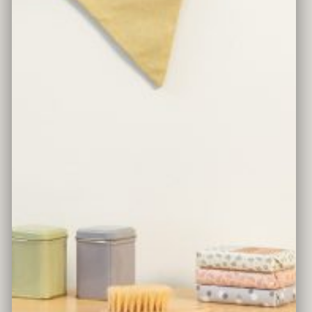
WASCHMASCHINE MIX & MATCH
Farbe
warmgrau/natur
Material
Holz, Schichtholz, MDF (FSC® 100%)
Lieferumfang
ohne Dekoration
Altersempfehlung
ab 3 Jahren