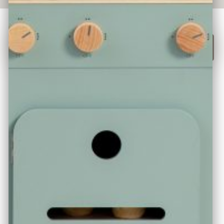
Jetzt Kaufen!
ÜBER DAS PRODUKT
Stelle dir deine Wunsch-Spielküche selbst zusammen.
Mit unserer neuen Kinderküchen-Serie „Mix & Match“
aus nachhaltigem Holz ist dies nun endlich möglich. Der
Spielherd ist ein Bauteil zur Traumküche. Je nach Platz
kann dieser zum Beispiel in Kombination mit 3 weiteren