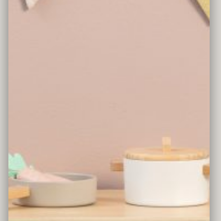
SPIELHERD MIX & MATCH
Farbe
salbei/natur
Material
Holz, Schichtholz, MDF (FSC® 100%)
Lieferumfang
ohne Dekoration
Altersempfehlung
ab 3 Jahren