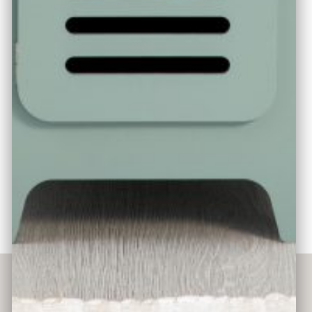
Küchenmöbeln im Kinderzimmer platziert werden. Auch
die Farbauswahl ist flexibel: ob warmgrau/natur oder
salbei/natur – die Mischung macht´s. Natürlich eignet
sich der Spielherd auch als Einzelstück.
Ausstattung und Produkteigenschaften:
praktischer & kompakter Spielherd mit 2
aufgedruckten Kochfeldern; 3 Drehknöpfe mit
Klickgeräuschen; geräumigem Backofen mit einem
Einlegeboden; Griffloch zum einfachen Öffnen der
Ofentür