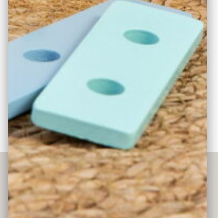
Werkzeugkasten + Zubehör eignet sich auch prima zum
Mitnehmen.
Ausstattung und Produkteigenschaften:
robuster Werkzeugkasten mit Tragegriff und Löchern
zum Schrauben; das Zubehör beinhaltet: 1
Bohrmaschine; 1 Hammer; 1 Schraubendreher; 1
Maulschlüssel; 1 Säge; 1 Messwinkel; 4 Schrauben; 4
Muttern; 4 Nägel; 8 Verbindungsplatten