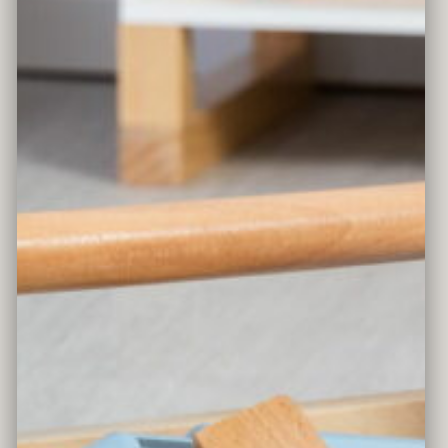
WERKZEUGKISTE FAGUS
Farbe
weiß/blau/mint
Material
aus Holz gefertigt
Lieferumfang
ohne Dekoration
Altersempfehlung
ab 3 Jahren