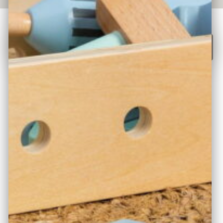
Hier Kaufen!
ÜBER DAS PRODUKT
Es gibt immer etwas zu reparieren. Da kommt diese
Profi-Werkzeugkiste für Kinder im skandinavischen
Design genau richtig. Mit viel Zubehör (insges. 27 Teile)
können die kleinen Handwerker ihre motorischen
Fähigkeiten stärken und wie Mama & Papa werkeln. Der