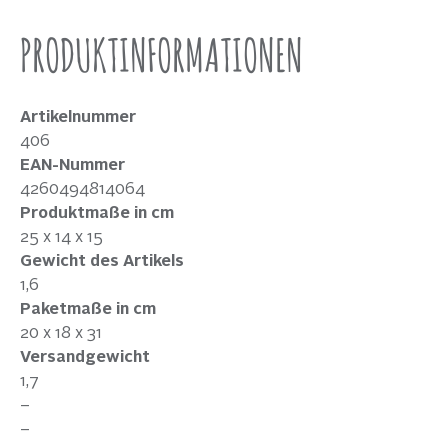
PRODUKTINFORMATIONEN
Artikelnummer
406
EAN-Nummer
4260494814064
Produktmaße in cm
25 x 14 x 15
Gewicht des Artikels
1,6
Paketmaße in cm
20 x 18 x 31
Versandgewicht
1,7
–
–