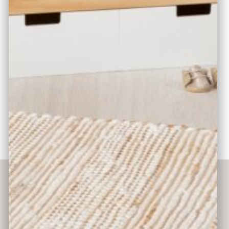
wunderschönem Musselin Stoff sind inklusive. Die zwei
großen Schubläden sorgen für besonders viel Stauraum
und machen das Spielerlebnis perfekt. Das Puppenbett
lässt sich bestens mit weiteren MUSTERKIND®
Puppenmöbeln kombinieren
Ausstattung und Produkteigenschaften:
modernes
Hausbett für Puppen aus hochwertigem Holz; mit 2
geräumigen Schubladen für z.B. Puppenkleidung &
Zubehör; inkl. grauer Matratze, grauer Decke &
Kopfkissen mit liebevollem Pusteblumenprint