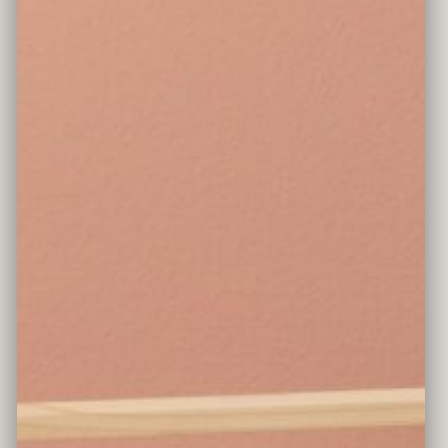
PUPPEN-HAUSBETT VIOLA
Farbe
natur/weiß
Material
Holz, Schichtholz, Musselin Stoff
Lieferumfang
ohne Dekoration
Altersempfehlung
ab 3 Jahren