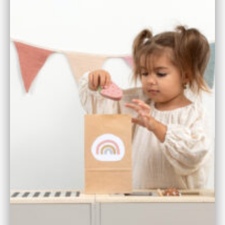
Firma/Anschrift:
MUSTERKIND GmbH
Nantes-Str. 5
DE – 28309 Bremen
Telefon: +49 (0) 421 57726600
E-Mail:
info@musterkind.de
Geschäftsführung: