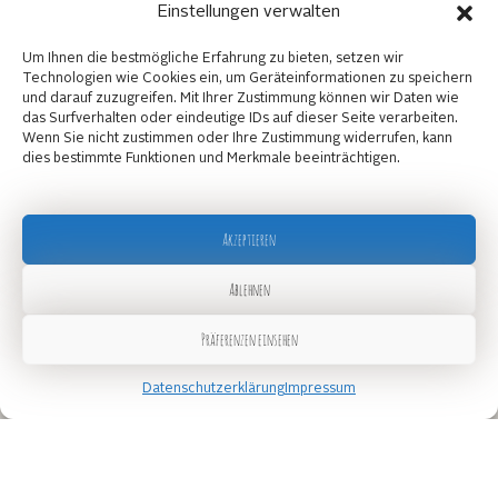
Startseite
Einstellungen verwalten
Über uns
Um Ihnen die bestmögliche Erfahrung zu bieten, setzen wir
Kontakt
Technologien wie Cookies ein, um Geräteinformationen zu speichern
und darauf zuzugreifen. Mit Ihrer Zustimmung können wir Daten wie
Produkte
das Surfverhalten oder eindeutige IDs auf dieser Seite verarbeiten.
Wenn Sie nicht zustimmen oder Ihre Zustimmung widerrufen, kann
dies bestimmte Funktionen und Merkmale beeinträchtigen.
Alle Produkte
Händler finden
Partner werden
Akzeptieren
Rechtliches
Ablehnen
Datenschutzerklärung
Impressum
Präferenzen einsehen
Datenschutzerklärung
Impressum