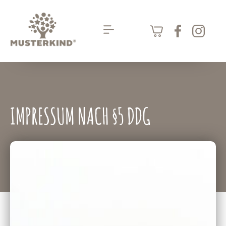
Skip
to
Menu
content
IMPRESSUM NACH §5 DDG