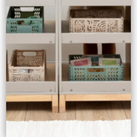
Caspar Rath
Judit Wendt
Registergericht & HRB-Nr.:
Amtsgericht Bremen
HRB 31579 HB
Umsatzsteuer-ID-Nr.:
DE307575664
Verantwortlich für den Inhalt:
Judit Wendt
Nantes-Str. 5
DE – 28309 Bremen
Haftung für Inhalte und Links:
Die MUSTERKIND GmbH erstellt diese Internetseite
mit größter Sorgfalt und ist bemüht, sich im Rahmen